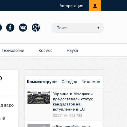
Авторизация
Технологии
Космос
Наука
о
Комментируют
Сегодня
Читаемое
Украине и Молдавии
предоставили статус
однако
кандидатов на
вступление в ЕС
02:17
623 783
ней
«Это неизбежное и