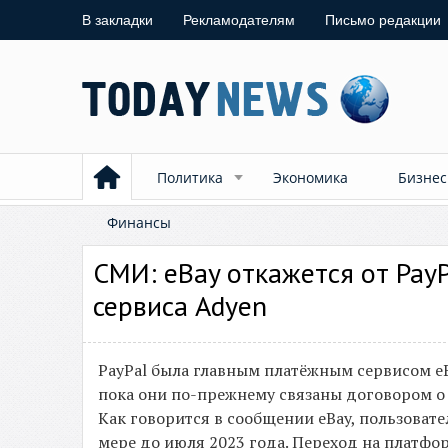
В закладки
Рекламодателям
Письмо редакции
Политика
Экономика
Бизнес
Финансы
СМИ: eBay откажется от PayP
сервиса Adyen
PayPal была главным платёжным сервисом eBa
пока они по-прежнему связаны договором о 
Как говорится в сообщении eBay, пользовате
мере до июля 2023 года. Переход на платфор