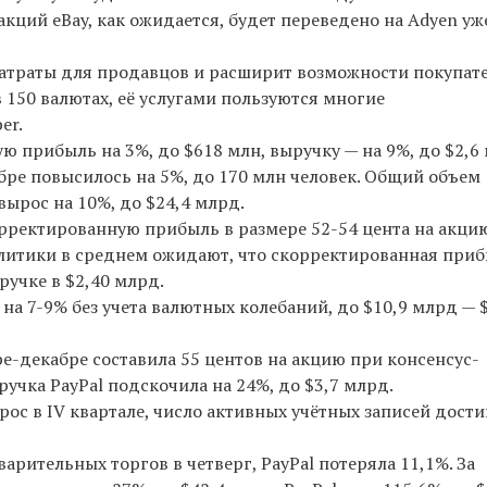
кций eBay, как ожидается, будет переведено на Adyen уж
затраты для продавцов и расширит возможности покупате
 150 валютах, её услугами пользуются многие
er.
ую прибыль на 3%, до $618 млн, выручку — на 9%, до $2,6
бре повысилось на 5%, до 170 млн человек. Общий объем
ырос на 10%, до $24,4 млрд.
корректированную прибыль в размере 52-54 цента на акци
алитики в среднем ожидают, что скорректированная при
ручке в $2,40 млрд.
 на 7-9% без учета валютных колебаний, до $10,9 млрд — 
е-декабре составила 55 центов на акцию при консенсус-
ручка PayPal подскочила на 24%, до $3,7 млрд.
ос в IV квартале, число активных учётных записей дости
арительных торгов в четверг, PayPal потеряла 11,1%. За