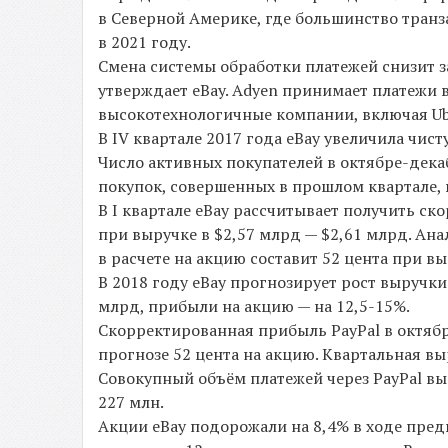
в Северной Америке, где большинство транза
в 2021 году.
Смена системы обработки платежей снизит 
утверждает eBay. Adyen принимает платежи в
высокотехнологичные компании, включая Ub
В IV квартале 2017 года eBay увеличила чист
Число активных покупателей в октябре-дека
покупок, совершенных в прошлом квартале, в
В I квартале eBay рассчитывает получить с
при выручке в $2,57 млрд — $2,61 млрд. Ан
в расчете на акцию составит 52 цента при вы
В 2018 году eBay прогнозирует рост выручки
млрд, прибыли на акцию — на 12,5-15%.
Скорректированная прибыль PayPal в октябр
прогнозе 52 цента на акцию. Квартальная вы
Совокупный объём платежей через PayPal выр
227 млн.
Акции eBay подорожали на 8,4% в ходе предв