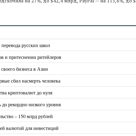
дскочила на 27%, до $42,4 млрд, PayPal — на 115,6%, до 
в перевода русских школ
ов и притеснении ритейлеров
 своего бизнеса в Азии
вые сбил насмерть человека
тва криптовалют до нуля
 до рекордно низкого уровня
льство – 150 млрд рублей
шей валютой для инвестиций