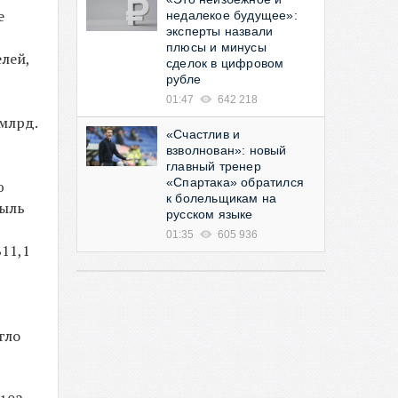
е
недалекое будущее»:
эксперты назвали
плюсы и минусы
лей,
сделок в цифровом
рубле
01:47
642 218
 млрд.
«Счастлив и
взволнован»: новый
главный тренер
«Спартака» обратился
ю
к болельщикам на
быль
русском языке
01:35
605 936
$11,1
гло