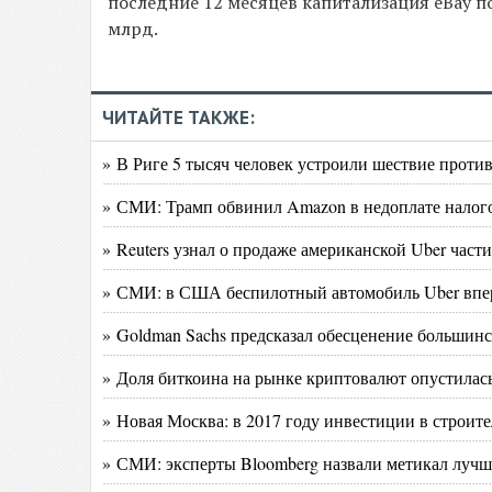
последние 12 месяцев капитализация eBay по
млрд.
ЧИТАЙТЕ ТАКЖЕ:
» В Риге 5 тысяч человек устроили шествие проти
» СМИ: Трамп обвинил Amazon в недоплате налог
» Reuters узнал о продаже американской Uber части
» СМИ: в США беспилотный автомобиль Uber впер
» Goldman Sachs предсказал обесценение большинс
» Доля биткоина на рынке криптовалют опустилась
» Новая Москва: в 2017 году инвестиции в строите
» СМИ: эксперты Bloomberg назвали метикал луч