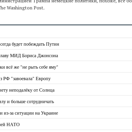
инистрацией Трампа немецкие политики, похоже, всё б
he Washington Post.
сегда будет побеждать Путин
 главу МИД Бориса Джонсона
 всё же "не рыть себе яму"
из РФ "завоевала" Европу
ету неподалёку от Солнца
илу и больше сотрудничать
 из-за ситуации на Украине
елей НАТО