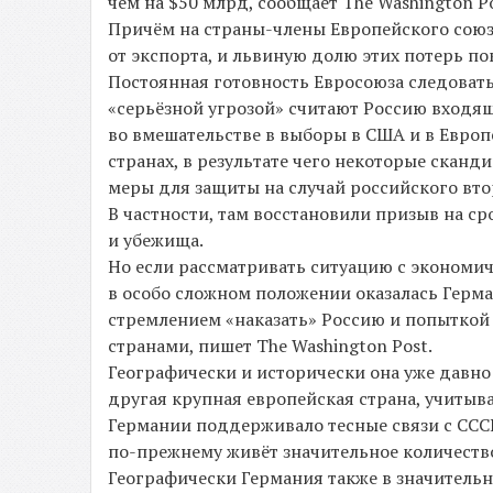
чем на $50 млрд, сообщает The Washington Po
Причём на страны-члены Европейского сою
от экспорта, и львиную долю этих потерь п
Постоянная готовность Евросоюза следовать
«серьёзной угрозой» считают Россию входя
во вмешательстве в выборы в США и в Европ
странах, в результате чего некоторые скан
меры для защиты на случай российского втор
В частности, там восстановили призыв на с
и убежища.
Но если рассматривать ситуацию с экономич
в особо сложном положении оказалась Герма
стремлением «наказать» Россию и попытко
странами, пишет The Washington Post.
Географически и исторически она уже давно
другая крупная европейская страна, учитыв
Германии поддерживало тесные связи с СССР
по-прежнему живёт значительное количеств
Географически Германия также в значительно