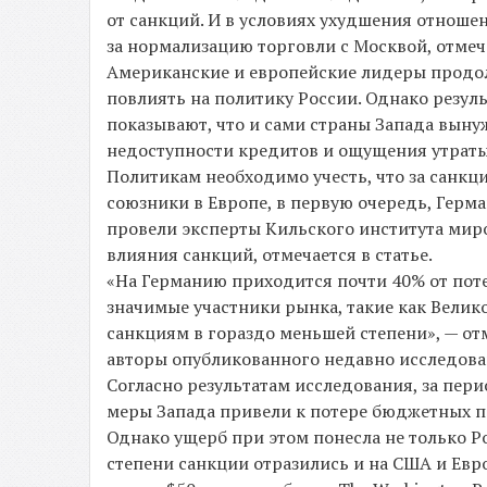
от санкций. И в условиях ухудшения отноше
за нормализацию торговли с Москвой, отмеча
Американские и европейские лидеры продол
повлиять на политику России. Однако резу
показывают, что и сами страны Запада вынуж
недоступности кредитов и ощущения утрат
Политикам необходимо учесть, что за санкц
союзники в Европе, в первую очередь, Герм
провели эксперты Кильского института мир
влияния санкций, отмечается в статье.
«На Германию приходится почти 40% от поте
значимые участники рынка, такие как Вели
санкциям в гораздо меньшей степени», — о
авторы опубликованного недавно исследова
Согласно результатам исследования, за пери
меры Запада привели к потере бюджетных п
Однако ущерб при этом понесла не только Р
степени санкции отразились и на США и Евр