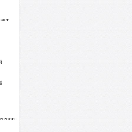
вает
й
й
ичении