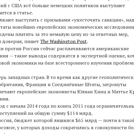
ний с США всё больше немецких политиков выступают
ется в статье.
жают выступать с призывами «ужесточить санкции», на
льтаты новейших европейских экономических исследован
дены платить за это немалую цену из-за ответных мер,
ы доверия, пишет
The Washington Post
.
ии против России сейчас расплачиваются американские
ания — такие выводы содержатся в экспертной оценке, к
овой экономики на базе всестороннего изучения пробле
рь западных стран. В то время как другие геополитическ
кобритания, Франция и Соединённые Штаты, затронуты
тмечают европейские экономисты Юлиан Хинц и Маттье Кр
ния.
од с начала 2014 года по конец 2015 года ограничительн
оступлений на общую сумму $114 млрд.
оссия, бюджет которой лишился $65 млрд — почти в тако
осоюзе, у которых доходы сократились в совокупности бо