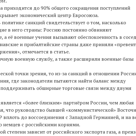
st.
за приходится до 90% общего сокращения поступлений
окрывает экономический центр Евросоюза.
 политике санкций свидетельствует о том, насколько
щие в него страны: Россию постоянно обвиняют
е, а её военные учения вызывают обеспокоенность в сосе
динавские и прибалтийские страны даже приняли «превен
жения», отмечается в статье.
рочную военную службу, а также расширили военные базы
еской точки зрения, то из-за санкций в отношении Росси
ния, где законодатели пытаются найти баланс между
й поддерживать обширные торговые связи между двумя
 является «более близким» партнёром России, чем любая
ая, что руководство бывшей «коммунистической» Восточ
 вплоть до воссоединения с Западной Германией, и на в
о немцев с российскими корнями.
й степени зависит от российского экспорта газа, а преж