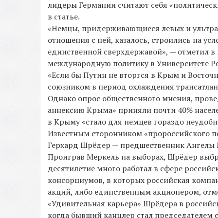
лидеры Германии считают себя «политичес
в статье.
«Немцы, придерживающиеся левых и ультрап
отношения с ней, казалось, строились на ус
единственной сверхдержавой», — отметил 
международную политику в Университете Ре
«Если бы Путин не вторгся в Крым и Восточ
союзником в период охлаждения трансатлан
Однако опрос общественного мнения, провед
аннексию Крыма» приняли почти 40% населен
в Крыму «стало для немцев гораздо неудобне
Известным сторонником «пророссийского по
Герхард Шрёдер — предшественник Ангелы М
Проиграв Меркель на выборах, Шрёдер выбра
десятилетие много работал в сфере российс
консорциумов, в которых российская компа
акций, либо единственным акционером, отме
«Удивительная карьера» Шрёдера в российск
когда бывший канцлер стал председателем 