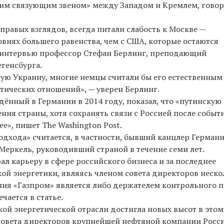
ким связующим звеном» между Западом и Кремлем, говор
равых взглядов, всегда питали слабость к Москве —
ловиях большего равенства, чем с США, которые остаются
в интервью профессор Стефан Берлинг, преподающий
генсбурга.
ную Украину, многие немцы считали бы его естественным
тических отношений», — уверен Берлинг.
ённый в Германии в 2014 году, показал, что «путинскую
ия страны, хотя сохранять связи с Россией после событ
е», пишет The Washington Post.
дхода» считается, в частности, бывший канцлер Герман
еркель, руководивший страной в течение семи лет.
л карьеру в сфере российского бизнеса и за последнее
кой энергетики, являясь членом совета директоров неско
ния «Газпром» является либо держателем контрольного п
чается в статье.
ой энергетической отрасли достигла новых высот в этом
совета директоров крупнейшей нефтяной компании Росс