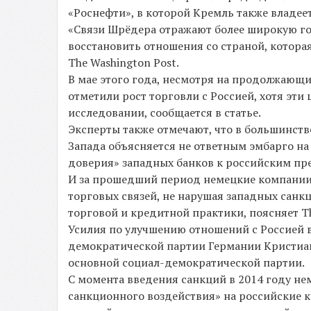
«Роснефти», в которой Кремль также владее
«Связи Шрёдера отражают более широкую го
восстановить отношения со страной, которая
The Washington Post.
В мае этого года, несмотря на продолжающ
отметили рост торговли с Россией, хотя эт
исследовании, сообщается в статье.
Эксперты также отмечают, что в большинств
Запада объясняется не ответным эмбарго на 
доверия» западных банков к российским пр
И за прошедший период немецкие компании 
торговых связей, не нарушая западных санкц
торговой и кредитной практики, поясняет Th
Усилия по улучшению отношений с Россией 
демократической партии Германии Кристиан
основной социал-демократической партии.
С момента введения санкций в 2014 году н
санкционного воздействия» на российские 