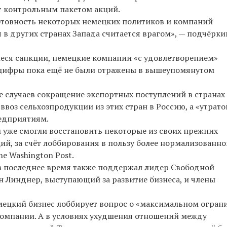
т контрольным пакетом акций.
товность некоторых немецких политиков и компаний
 в других странах Запада считается врагом», — подчёрки
иеся санкции, немецкие компании «с удовлетворением»
и цифры пока ещё не были отражены в вышеупомянутом
е случаев сокращение экспортных поступлений в странах
ввоз сельхозпродукции из этих стран в Россию, а «утрато
едприятиям.
уже смогли восстановить некоторые из своих прежних
ий, за счёт лоббирования в пользу более нормализованно
e Washington Post.
в последнее время также поддержал лидер Свободной
 Линднер, выступающий за развитие бизнеса, и члены
емецкий бизнес лоббирует вопрос о «максимальном огран
компании. А в условиях ухудшения отношений между