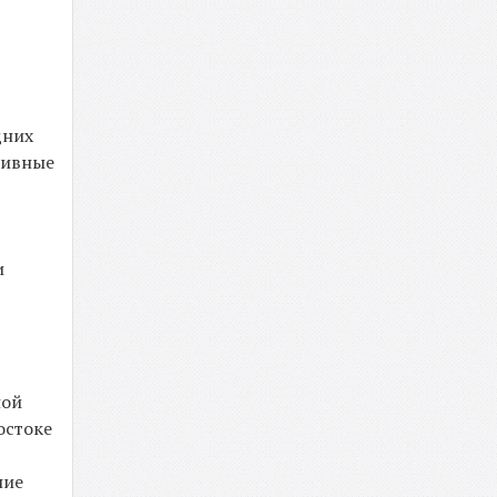
дних
тивные
и
ной
остоке
ние