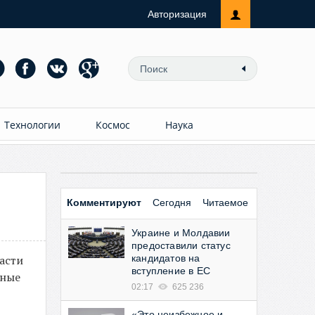
Авторизация
Технологии
Космос
Наука
Комментируют
Сегодня
Читаемое
Украине и Молдавии
предоставили статус
асти
кандидатов на
вступление в ЕС
нные
02:17
625 236
«Это неизбежное и