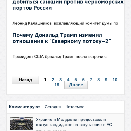
добиться санкций против черноморских
портов России
Леонид Калашников, возглавляющий комитет Думы по
Почему Дональд Трамп изменил
отношение к "Северному потоку–2"
Президент США Дональд Трамп после встречи с
Назад
1
2
3
4
5
6
7
8
9
10
Далее
...
18
Комментируют
Сегодня
Читаемое
Украине и Молдавии предоставили
статус кандидатов на вступление в ЕС