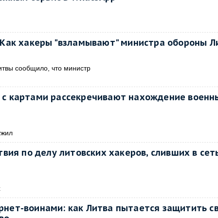
? Как хакеры "взламывают" министра обороны 
твы сообщило, что министр
сы с картами рассекречивают нахождение военн
ужил
вия по делу литовских хакеров, сливших в сет
х
рнет-воинами: как Литва пытается защитить с