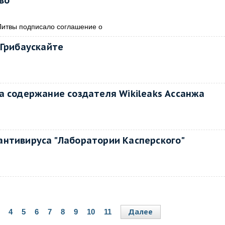
во
Литвы подписало соглашение о
 Грибаускайте
а содержание создателя Wikileaks Ассанжа
антивируса "Лаборатории Касперского"
Далее
4
5
6
7
8
9
10
11