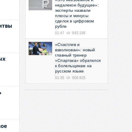
недалекое будущее»:
эксперты назвали
плюсы и минусы
сделок в цифровом
Литвы
рубле
01:47
643 196
«Счастлив и
взволнован»: новый
главный тренер
ых
«Спартака» обратился
к болельщикам на
русском языке
01:35
606 925
ь
вое