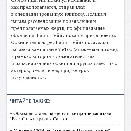
Сам Вайнштейн покинул компанию и,
как предполагается, отправился
в специализированную клинику. Полиция
начала расследование по заявлениям
предполагаемых жертв, но официальные
обвинения Вайнштейну пока не предъявлены.
Обвинения в адрес Вайнштейна послужили
началом кампании #MeToo (англ. — меня тоже),
в рамках которой в домогательствах
и изнасилованиях обвинили других известных
актеров, режиссеров, продюсеров
и журналистов.
ЧИТАЙТЕ ТАКЖЕ:
» Объявили о миллиардном иске против капитана
"Реала" из-за травмы Салаха
» Мировые СМИ: во "вселенной Путина-Трампа"