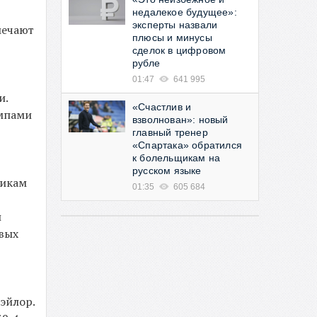
недалекое будущее»:
эксперты назвали
мечают
плюсы и минусы
сделок в цифровом
рубле
01:47
641 995
и.
«Счастлив и
емпами
взволнован»: новый
главный тренер
«Спартака» обратился
к болельщикам на
русском языке
никам
01:35
605 684
и
вых
Тэйлор.