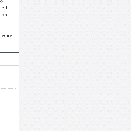
$9,4
с. В
что
 году.