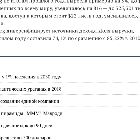
g по итогам прошлого года выросла примерно на 3%, до 
енных по всему миру, увеличилось на 816 — до 325,301 ты
, доступ к которым стоит $22 тыс. в год, уменьшилось, 
и.
berg диверсифицирует источники дохода. Доля выручки,
шлом году составила 74,1% по сравнению с 85,22% в 2010
у 1% населения к 2030 году
лантических ураганах в 2018
 о создании единой компании
вой пирамиды "МММ" Мавроди
 для поездок до 90 дней
превысили 500 долларов