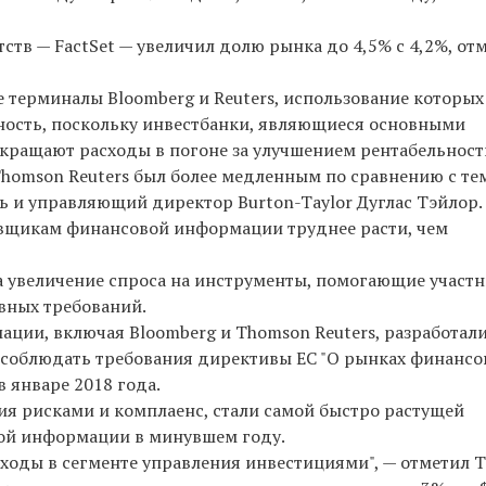
ств — FactSet — увеличил долю рынка до 4,5% с 4,2%, от
е терминалы Bloomberg и Reuters, использование которых
ьность, поскольку инвестбанки, являющиеся основными
ращают расходы в погоне за улучшением рентабельност
и Thomson Reuters был более медленным по сравнению с т
ль и управляющий директор Burton-Taylor Дуглас Тэйлор.
авщикам финансовой информации труднее расти, чем
на увеличение спроса на инструменты, помогающие участ
вных требований.
ции, включая Bloomberg и Thomson Reuters, разработал
 соблюдать требования директивы ЕС "О рынках финансо
в январе 2018 года.
ия рисками и комплаенс, стали самой быстро растущей
ой информации в минувшем году.
асходы в сегменте управления инвестициями", — отметил 