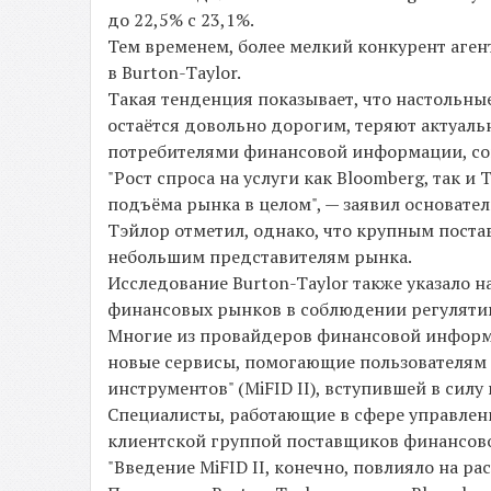
до 22,5% с 23,1%.
Тем временем, более мелкий конкурент агент
в Burton-Taylor.
Такая тенденция показывает, что настольны
остаётся довольно дорогим, теряют актуал
потребителями финансовой информации, сок
"Рост спроса на услуги как Bloomberg, так 
подъёма рынка в целом", — заявил основате
Тэйлор отметил, однако, что крупным пост
небольшим представителям рынка.
Исследование Burton-Taylor также указало 
финансовых рынков в соблюдении регуляти
Многие из провайдеров финансовой информа
новые сервисы, помогающие пользователям
инструментов" (MiFID II), вступившей в силу 
Специалисты, работающие в сфере управлен
клиентской группой поставщиков финансов
"Введение MiFID II, конечно, повлияло на р