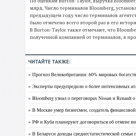
По оценкам Burton-Taylor, выручка Bloomber
млрд. Число терминалов Bloomberg, установл
предыдущем году число терминалов агентства
было отмечено всего второй раз в его истори
В Burton-Taylor также отмечают, что Bloom
полученной компанией от терминалов, в про
ЧИТАЙТЕ ТАКЖЕ:
» Прогноз Великобритании: 60% мировых богатств 
» Эксперты предупредили о более интенсивных ат
» Bloomberg узнал о переговорах Nissan и Renault
» В Москве умер бизнесмен, создатель финансо
» РФ и Куба планируют договориться об отмене виз
» В Беларуси доходы среднестатистической семьи 