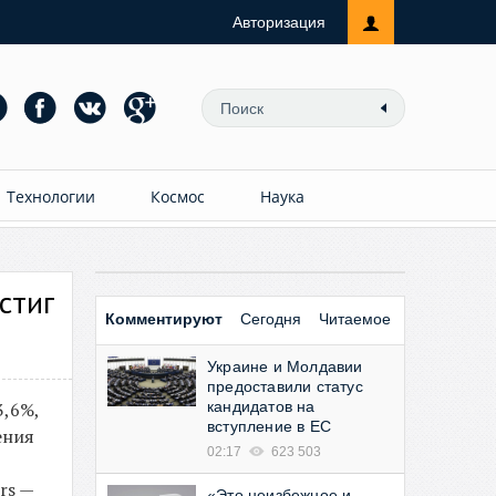
Авторизация
Технологии
Космос
Наука
стиг
Комментируют
Сегодня
Читаемое
Украине и Молдавии
предоставили статус
3,6%,
кандидатов на
вступление в ЕС
ения
02:17
623 503
rs —
«Это неизбежное и