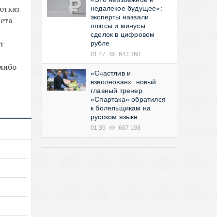
отказ
недалекое будущее»:
эксперты назвали
тета
плюсы и минусы
сделок в цифровом
т
рубле
01:47
643 360
-либо
«Счастлив и
взволнован»: новый
главный тренер
«Спартака» обратился
к болельщикам на
русском языке
01:35
607 103