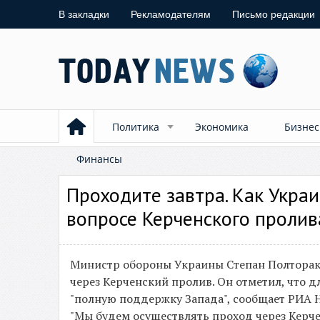
В закладки
Рекламодателям
Письмо редакции
Политика
Экономика
Бизнес
Финансы
Проходите завтра. Как Укра
вопросе Керченского пролив
Министр обороны Украины Степан Полторак 
через Керченский пролив. Он отметил, что 
"полную поддержку Запада", сообщает РИА 
"Мы будем осуществлять проход через Керч