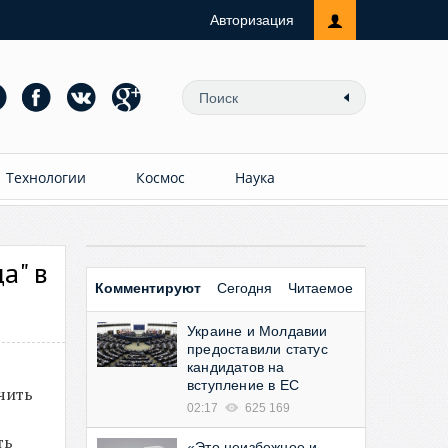
Авторизация
Технологии
Космос
Наука
а" в
Комментируют
Сегодня
Читаемое
Украине и Молдавии
предоставили статус
кандидатов на
вступление в ЕС
чить
02:17
625 169
ть
«Это неизбежное и