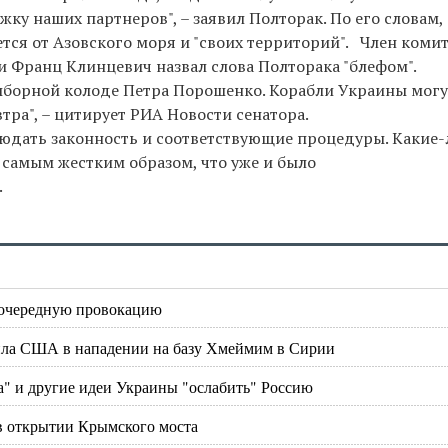
у наших партнеров", – заявил Полторак. По его словам, 
ется от Азовского моря и "своих территорий". Член коми
и Франц Клинцевич назвал слова Полторака "блефом".
выборной колоде Петра Порошенко. Корабли Украины могу
тра", – цитирует РИА Новости сенатора.
людать законность и соответствующие процедуры. Какие
 самым жестким образом, что уже и было
.
т очередную провокацию
нила США в нападении на базу Хмеймим в Сирии
" и другие идеи Украины "ослабить" Россию
в открытии Крымского моста