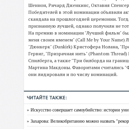
Шеннон, Ричард Дженкинс, Октавия Спенсер
Победителей в этой номинации объявили акт
скандала на прошлогодней церемонии. Тогда
признанную лучшей, однако получили не тот
На премию в номинации "Лучший фильм" был
меня своим именем" (Call Me by Your Name) Л
"Дюнкерк" (Dunkirk) Кристофера Нолана, "Про
Гервиг, "Призрачная нить" (Phantom Thread) 
Спилберга, а также "Три билборда на границе 
Мартина Макдоны. Фаворитами считались "Фо
они лидировали и по числу номинаций.
ЧИТАЙТЕ ТАКЖЕ:
» Искусство совершает самоубийство: истории у
» Захарова: Великобританию можно назвать "реко