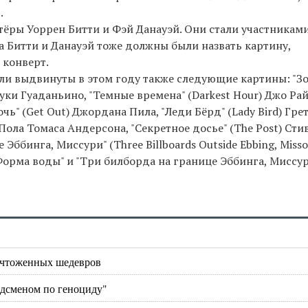
.
ёры Уоррен Битти и Фэй Данауэй. Они стали участникам
 Битти и Данауэй тоже должны были назвать картину,
 конверт.
и выдвинуты в этом году также следующие картины: "З
уки Гуаданьино, "Темные времена" (Darkest Hour) Джо Рай
чь" (Get Out) Джордана Пила, "Леди Бёрд" (Lady Bird) Гре
Пола Томаса Андерсона, "Секретное досье" (The Post) Сти
Эббинга, Миссури" (Three Billboards Outside Ebbing, Misso
рма воды" и "Три билборда на границе Эббинга, Миссур
ничтоженных шедевров
рдсменом по геноциду"