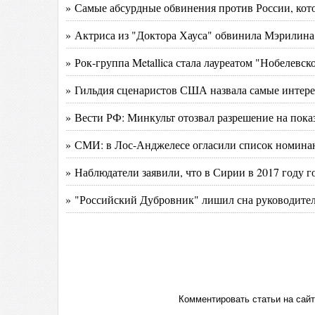
» Самые абсурдные обвинения против России, кот
» Актриса из "Доктора Хауса" обвинила Мэрилина
» Рок-группа Metallica стала лауреатом "Нобелевс
» Гильдия сценаристов США назвала самые интер
» Вести РФ: Минкульт отозвал разрешение на пока
» СМИ: в Лос-Анджелесе огласили список номина
» Наблюдатели заявили, что в Сирии в 2017 году г
» "Российский Дубровник" лишил сна руководит
Комментировать статьи на сай