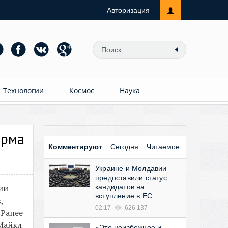
Авторизация
Технологии
Космос
Наука
орма
Комментируют
Сегодня
Читаемое
Украине и Молдавии
предоставили статус
ии
кандидатов на
вступление в ЕС
,
02:17
626 137
 Ранее
 Майкл
«Это неизбежное и