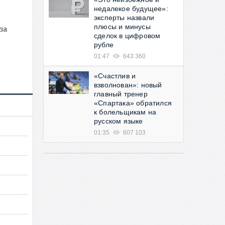
недалекое будущее»:
эксперты назвали
плюсы и минусы
за
сделок в цифровом
рубле
01:47
643 360
«Счастлив и
взволнован»: новый
главный тренер
«Спартака» обратился
к болельщикам на
русском языке
01:35
607 103