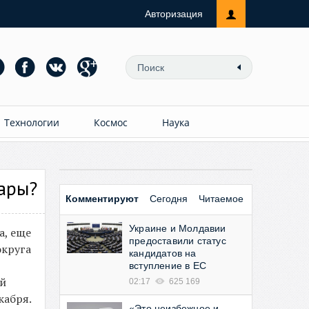
Авторизация
Технологии
Космос
Наука
ары?
Комментируют
Сегодня
Читаемое
Украине и Молдавии
а, еще
предоставили статус
округа
кандидатов на
вступление в ЕС
ый
02:17
625 169
кабря.
«Это неизбежное и