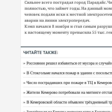
Сильнее всего пострадал город Парадайс. Ч
полностью, что займет годы. На данный мом
человек подали иски к местной электросете
аварии на линии электропередач.
Кэмп начался 8 ноября и стал самым разруш
к настоящему моменту превысила 55 тыс. гек
ЧИТАЙТЕ ТАКЖЕ:
» Россиянин решил избавиться от мусора и случайн
» В Стокгольме начался пожар в здании с посольст
» Число пострадавших при пожаре в ТЦ в Кемерово
» Жители Кемерово потребовали на митинге отстав
» В Кемеровской области объявлен трёхдневный т
» Завезённым из Европы вирусом кори в Беларуси 