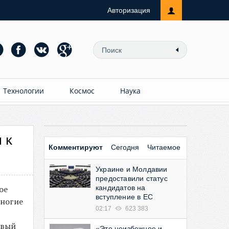
Авторизация
Технологии
Космос
Наука
 к
Комментируют
Сегодня
Читаемое
Украине и Молдавии
предоставили статус
ое
кандидатов на
вступление в ЕС
многие
02:17
623 383
овый
«Это неизбежное и