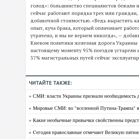
голод»: большинство специалистов бежали и
сейчас работают порядка трех млн граждан
добавочной стоимостью. «Ведь вырастить кад
опыт, куча брака, который оплачивает работ
утрачено, и мы не вернем никогда», — добав
Киевом политики железная дорога Украины о
настоящему моменту 95% поездов устарели и
37% магистральных путей сейчас эксплуатир
ЧИТАЙТЕ ТАКЖЕ:
» СМИ: власти Украины признали необходимость д
» Мировые СМИ: во "вселенной Путина-Трампа" в
» Какие необычные привычки свойственны предст
» Cегодня православные отмечают Великую пятни