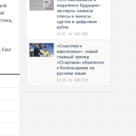
ней
недалекое будущее»:
эксперты назвали
ой
плюсы и минусы
тика,
сделок в цифровом
рубле
01:47
641 886
«Счастлив и
. Еще
взволнован»: новый
главный тренер
«Спартака» обратился
к болельщикам на
русском языке
01:35
605 578