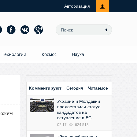
Авторизация
Технологии
Космос
Наука
Комментируют
Сегодня
Читаемое
Украине и Молдавии
предоставили статус
можем
кандидатов на
вступление в ЕС
02:17
624 513
«Это неизбежное и