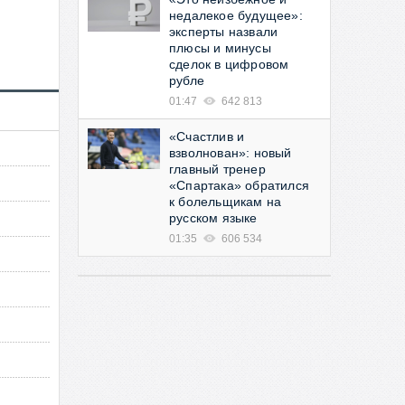
недалекое будущее»:
эксперты назвали
плюсы и минусы
сделок в цифровом
рубле
01:47
642 813
«Счастлив и
взволнован»: новый
главный тренер
«Спартака» обратился
к болельщикам на
русском языке
01:35
606 534