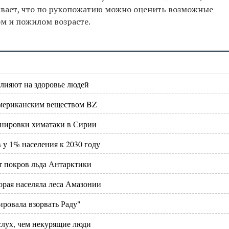
ывает, что по рукопожатию можно оценить возможные
м и пожилом возрасте.
влияют на здоровье людей
американским веществом BZ
ценировки химатаки в Сирии
у 1% населения к 2030 году
т покров льда Антарктики
орая населяла леса Амазонии
ировала взорвать Раду"
слух, чем некурящие люди