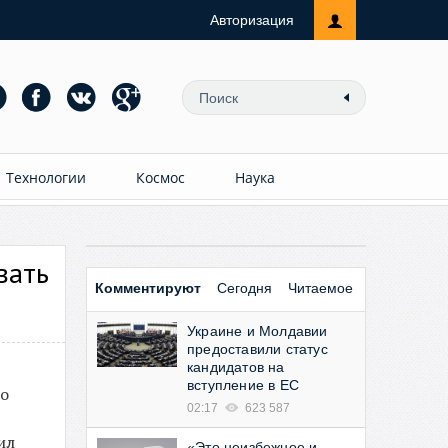
Авторизация
Технологии
Космос
Наука
вать
Комментируют
Сегодня
Читаемое
Украине и Молдавии
предоставили статус
кандидатов на
вступление в ЕС
но
02:17
623 587
ил
«Это неизбежное и