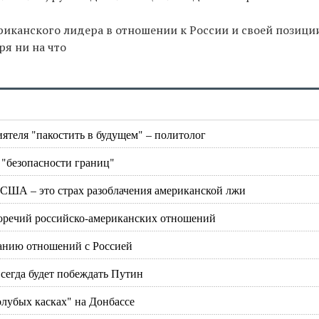
иканского лидера в отношении к России и своей позиции
ря ни на что
ятеля "пакостить в будущем" – политолог
 "безопасности границ"
 США – это страх разоблачения американской лжи
иворечий российско-американских отношений
анию отношений с Россией
сегда будет побеждать Путин
голубых касках" на Донбассе