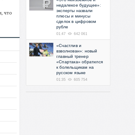
недалекое будущее»:
эксперты назвали
, что
плюсы и минусы
сделок в цифровом
рубле
01:47
642 061
«Счастлив и
взволнован»: новый
главный тренер
«Спартака» обратился
к болельщикам на
русском языке
01:35
605 754