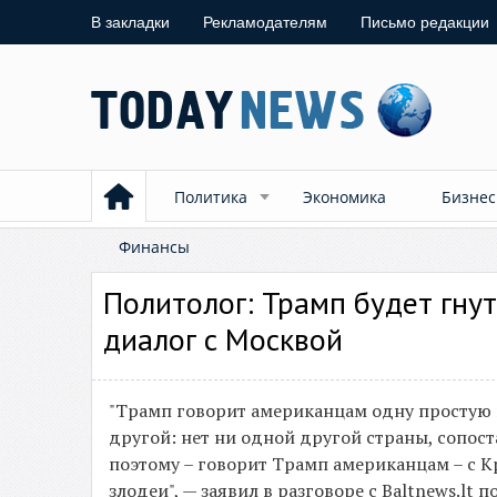
В закладки
Рекламодателям
Письмо редакции
Политика
Экономика
Бизнес
Финансы
Политолог: Трамп будет гну
диалог с Москвой
"Трамп говорит американцам одну простую в
другой: нет ни одной другой страны, сопос
поэтому – говорит Трамп американцам – с К
злодеи", — заявил в разговоре с Baltnews.l