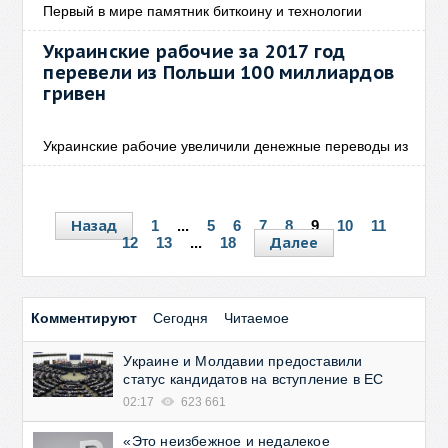
Первый в мире памятник биткоину и технологии
Украинские рабочие за 2017 год
перевели из Польши 100 миллиардов
гривен
Украинские рабочие увеличили денежные переводы из
Назад
1
...
5
6
7
8
9
10
11
Далее
12
13
...
18
Комментируют
Сегодня
Читаемое
Украине и Молдавии предоставили
статус кандидатов на вступление в ЕС
02:17
623 661
«Это неизбежное и недалекое