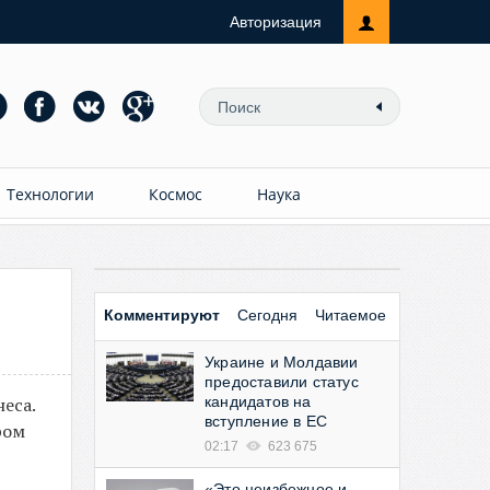
Авторизация
Технологии
Космос
Наука
Комментируют
Сегодня
Читаемое
Украине и Молдавии
предоставили статус
еса.
кандидатов на
вступление в ЕС
ром
02:17
623 675
«Это неизбежное и