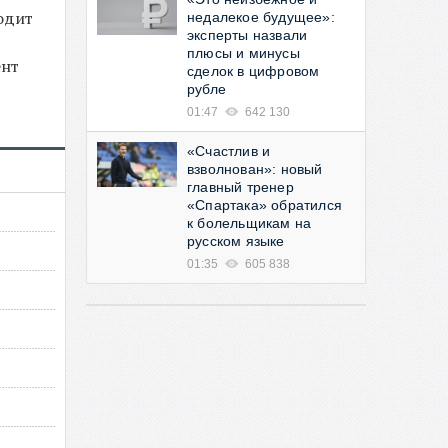
одит
недалекое будущее»:
эксперты назвали
плюсы и минусы
ент
сделок в цифровом
рубле
01:47
642 130
«Счастлив и
взволнован»: новый
главный тренер
«Спартака» обратился
к болельщикам на
русском языке
01:35
605 838