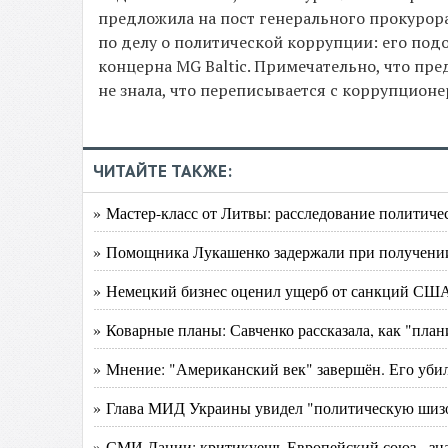
предложила на пост генерального прокурора
по делу о политической коррупции: его подо
концерна MG Baltic. Примечательно, что пре
не знала, что переписывается с коррупционе
ЧИТАЙТЕ ТАКЖЕ:
» Мастер-класс от Литвы: расследование политич
» Помощника Лукашенко задержали при получении 
» Немецкий бизнес оценил ущерб от санкций США
» Коварные планы: Савченко рассказала, как "план
» Мнение: "Американский век" завершён. Его уби
» Глава МИД Украины увидел "политическую шиз
» СМИ Дании: критикуешь Европейский союз - зн