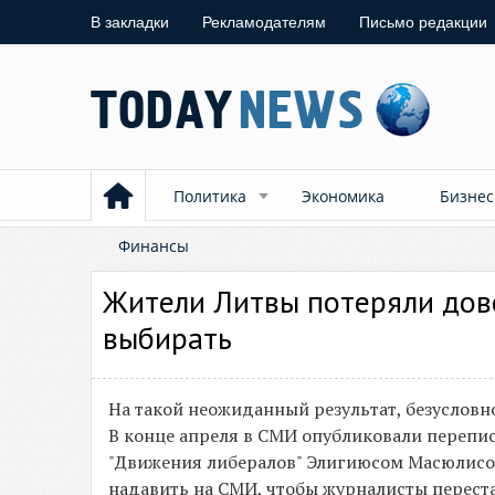
В закладки
Рекламодателям
Письмо редакции
Политика
Экономика
Бизнес
Финансы
Жители Литвы потеряли дове
выбирать
На такой неожиданный результат, безусловно
В конце апреля в СМИ опубликовали перепи
"Движения либералов" Элигиюсом Масюлисом
надавить на СМИ, чтобы журналисты перест