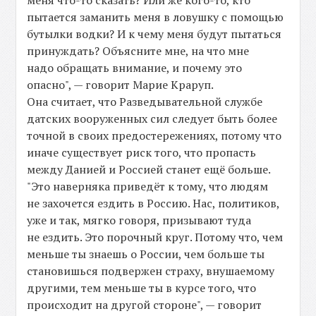
меня что-то сказать? Или же кого-то, кто
пытается заманить меня в ловушку с помощью
бутылки водки? И к чему меня будут пытаться
принуждать? Объясните мне, на что мне
надо обращать внимание, и почему это
опасно", — говорит Марие Краруп.
Она считает, что Разведывательной службе
датских вооруженных сил следует быть более
точной в своих предостережениях, потому что
иначе существует риск того, что пропасть
между Данией и Россией станет ещё больше.
"Это наверняка приведёт к тому, что людям
не захочется ездить в Россию. Нас, политиков,
уже и так, мягко говоря, призывают туда
не ездить. Это порочный круг. Потому что, чем
меньше ты знаешь о России, чем больше ты
становишься подвержен страху, внушаемому
другими, тем меньше ты в курсе того, что
происходит на другой стороне", — говорит