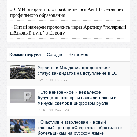
» СМИ: второй пилот разбившегося Ан-148 летал без
профильного образования
» Китай намерен проложить через Арктику "полярный
шёлковый путь" в Европу
Комментируют
Сегодня
Читаемое
Украине и Молдавии предоставили
статус кандидатов на вступление в ЕС
02:17
623 661
«Это неизбежное и недалекое
будущее»: эксперты назвали плюсы и
минусы сделок в цифровом рубле
01:47
642 123
«Счастлив и взволнован»: новый
главный тренер «Спартака» обратился к
болельщикам на русском языке