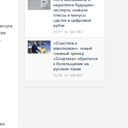
недалекое будущее»:
эксперты назвали
плюсы и минусы
сделок в цифровом
писцев
рубле
гли
01:47
642 867
.
«Счастлив и
взволнован»: новый
главный тренер
«Спартака» обратился
к болельщикам на
русском языке
01:35
606 602
но