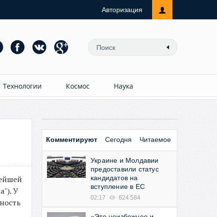
Авторизация
Технологии
Космос
Наука
Комментируют
Сегодня
Читаемое
Украине и Молдавии
предоставили статус
нейшей
кандидатов на
вступление в ЕС
"). У
02:17
624 584
ьность
«Это неизбежное и