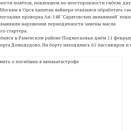
ности полётов, повлекшем по неосторожности гибель дву
з Москвы в Орск капитан лайнера отказался обработать са
годняя проверка Ан-148 "Саратовских авиалиний" пока
: выявили нарушения периодичности замены масла
го стартера.
азбился в Раменском районе Подмосковья днём 11 феврал
порта Домодедово. На борту находились 65 пассажиров и 