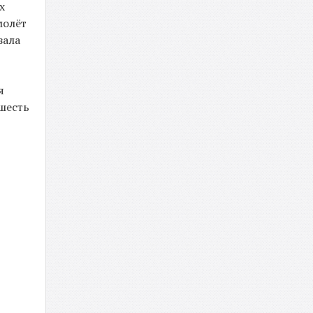
х
молёт
зала
я
шесть