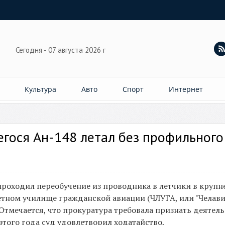
Сегодня - 07 августа 2026 г
Культура
Авто
Спорт
Интернет
гося Ан-148 летал без профильного
проходил переобучение из проводника в летчики в круп
тном училище гражданской авиации (ЧЛУГА, или "Челавиа
Отмечается, что прокуратура требовала признать деятел
этого года суд удовлетворил ходатайство,