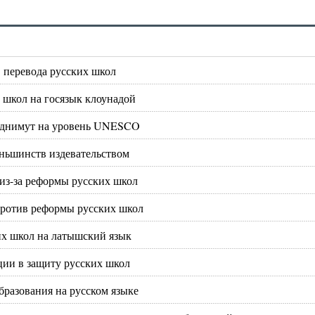
в перевода русских школ
 школ на госязык клоунадой
поднимут на уровень UNESCO
еньшинств издевательством
из-за реформы русских школ
против реформы русских школ
их школ на латышский язык
кции в защиту русских школ
бразования на русском языке