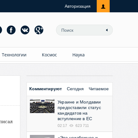
Авторизация
Технологии
Космос
Наука
Комментируют
Сегодня
Читаемое
Украине и Молдавии
предоставили статус
кандидатов на
вступление в ЕС
писал
02:17
623 711
«Это неизбежное и