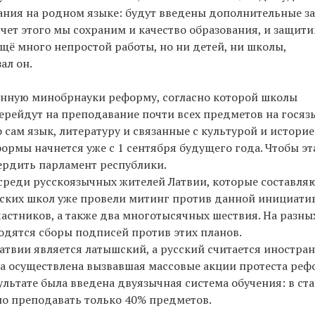
ния на родном языке: будут введены дополнительные з
чет этого мы сохраним и качество образования, и защит
ё много непростой работы, но ни детей, ни школы,
ал он.
енную минобрнауки реформу, согласно которой школы
ерейдут на преподавание почти всех предметов на госяз
 сам язык, литературу и связанные с культурой и истори
ормы начнется уже с 1 сентября будущего года. Чтобы эт
вердить парламент республики.
среди русскоязычных жителей Латвии, которые составля
сских школ уже провели митинг против данной инициати
частников, а также два многотысячных шествия. На разны
одятся сборы подписей против этих планов.
твии является латышский, а русский считается иностра
ыла осуществлена вызвавшая массовые акции протеста ре
ультате была введена двуязычная система обучения: в ст
но преподавать только 40% предметов.