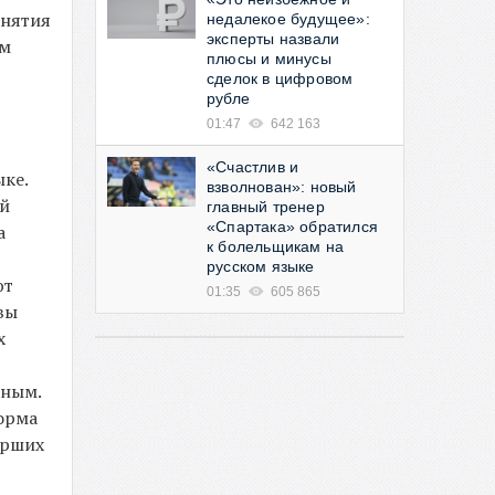
анятия
недалекое будущее»:
эксперты назвали
им
плюсы и минусы
сделок в цифровом
рубле
01:47
642 163
«Счастлив и
ыке.
взволнован»: новый
ей
главный тренер
«Спартака» обратился
а
к болельщикам на
русском языке
ют
01:35
605 865
вы
х
нным.
форма
арших