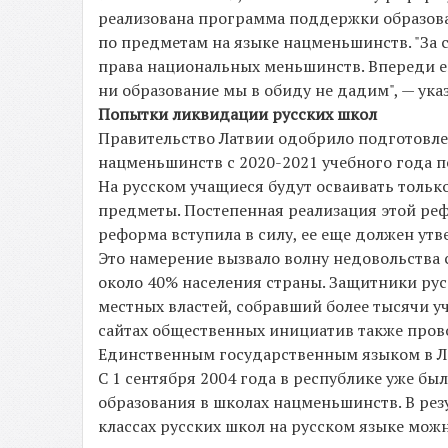
реализована программа поддержки образова
по предметам на языке нацменьшинств. "За с
права национальных меньшинств. Впереди ещ
ни образование мы в обиду не дадим", — указ
Попытки ликвидации русских школ
Правительство Латвии одобрило подготовл
нацменьшинств c 2020-2021 учебного года п
На русском учащиеся будут осваивать только
предметы. Постепенная реализация этой реф
реформа вступила в силу, ее еще должен ут
Это намерение вызвало волну недовольства 
около 40% населения страны. Защитники ру
местных властей, собравший более тысячи у
сайтах общественных инициатив также пров
Единственным государственным языком в Ла
С 1 сентября 2004 года в республике уже б
образования в школах нацменьшинств. В рез
классах русских школ на русском языке мож