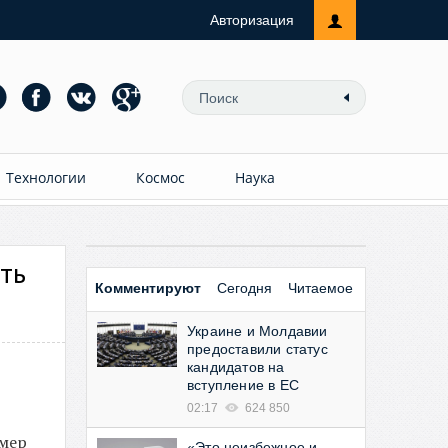
Авторизация
Технологии
Космос
Наука
ть
Комментируют
Сегодня
Читаемое
Украине и Молдавии
предоставили статус
кандидатов на
вступление в ЕС
02:17
624 850
омер
«Это неизбежное и