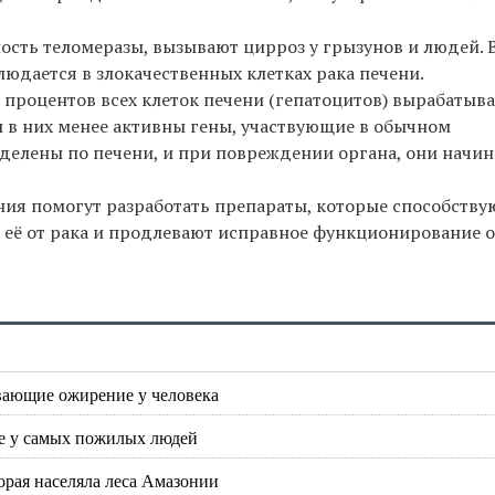
ость теломеразы, вызывают цирроз у грызунов и людей. В
юдается в злокачественных клетках рака печени.
 процентов всех клеток печени (гепатоцитов) вырабатыв
м в них менее активны гены, участвующие в обычном
делены по печени, и при повреждении органа, они начи
ния помогут разработать препараты, которые способству
её от рака и продлевают исправное функционирование 
вающие ожирение у человека
же у самых пожилых людей
орая населяла леса Амазонии