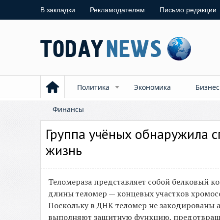
В закладки
Рекламодателям
Письмо редакции
Политика
Экономика
Бизнес
Финансы
Группа учёных обнаружила с
жизнь
Теломераза представляет собой белковый к
длины теломер — концевых участков хромос
Поскольку в ДНК теломер не закодированы 
выполняют защитную функцию, предотвращая