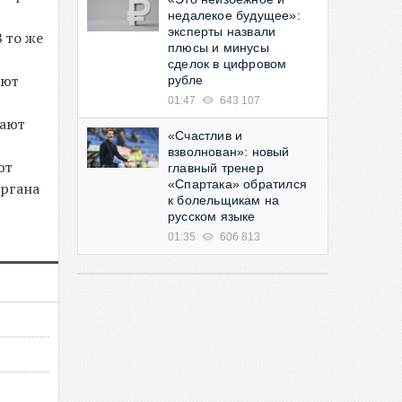
недалекое будущее»:
эксперты назвали
 то же
плюсы и минусы
сделок в цифровом
ают
рубле
01:47
643 107
нают
«Счастлив и
взволнован»: новый
ют
главный тренер
«Спартака» обратился
органа
к болельщикам на
русском языке
01:35
606 813