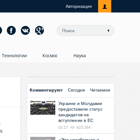
Авторизация
Технологии
Космос
Наука
Комментируют
Сегодня
Читаемое
Украине и Молдавии
предоставили статус
кандидатов на
вступление в ЕС
.
02:17
623 164
х
«Это неизбежное и