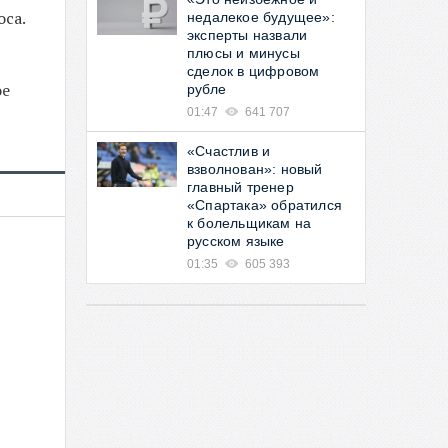
оса.
недалекое будущее»:
эксперты назвали
плюсы и минусы
сделок в цифровом
ое
рубле
01:47
641 707
«Счастлив и
взволнован»: новый
главный тренер
«Спартака» обратился
к болельщикам на
русском языке
01:35
605 393