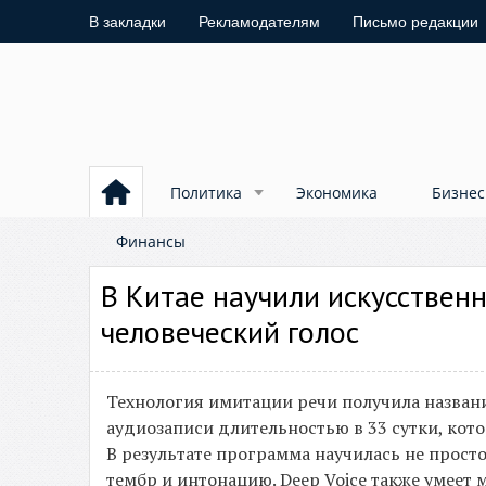
В закладки
Рекламодателям
Письмо редакции
Политика
Экономика
Бизнес
Финансы
В Китае научили искусствен
человеческий голос‍
Технология имитации речи получила назван
аудиозаписи длительностью в 33 сутки, кото
В результате программа научилась не просто
тембр и интонацию. Deep Voice также умеет 