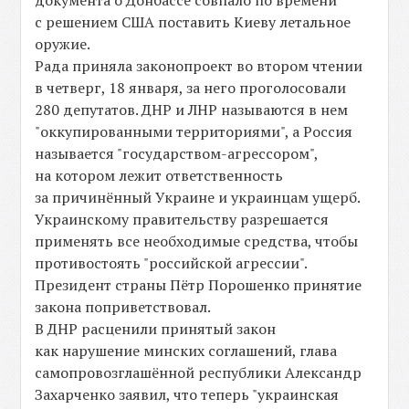
документа о Донбассе совпало по времени
с решением США поставить Киеву летальное
оружие.
Рада приняла законопроект во втором чтении
в четверг, 18 января, за него проголосовали
280 депутатов. ДНР и ЛНР называются в нем
"оккупированными территориями", а Россия
называется "государством-агрессором",
на котором лежит ответственность
за причинённый Украине и украинцам ущерб.
Украинскому правительству разрешается
применять все необходимые средства, чтобы
противостоять "российской агрессии".
Президент страны Пётр Порошенко принятие
закона поприветствовал.
В ДНР расценили принятый закон
как нарушение минских соглашений, глава
самопровозглашённой республики Александр
Захарченко заявил, что теперь "украинская