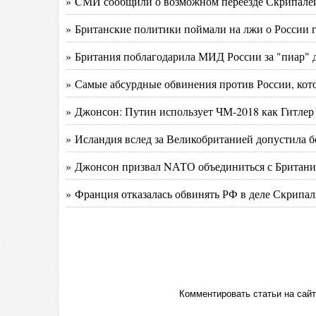
» CМИ сообщили о возможном переезде Скрипал
» Британские политики поймали на лжи о России
» Британия поблагодарила МИД России за "пиар" 
» Самые абсурдные обвинения против России, кот
» Джонсон: Путин использует ЧМ-2018 как Гитлер
» Исландия вслед за Великобританией допустила 
» Джонсон призвал NАТО объединиться с Британие
» Франция отказалась обвинять РФ в деле Скрипаля
Комментировать статьи на сай