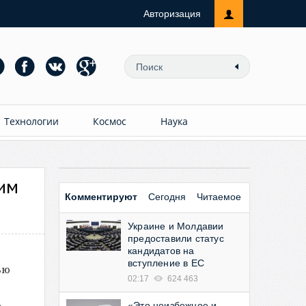
Авторизация
Технологии
Космос
Наука
ним
Комментируют
Сегодня
Читаемое
Украине и Молдавии
предоставили статус
кандидатов на
вступление в ЕС
ью
02:17
624 463
,
«Это неизбежное и