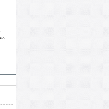
о
ски