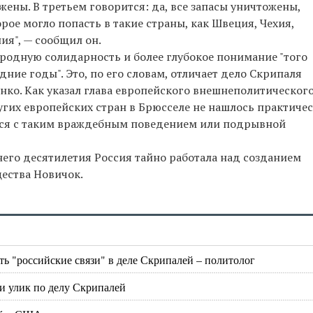
жены. В третьем говорится: да, все запасы уничтожены,
рое могло попасть в такие страны, как Швеция, Чехия,
ия", — сообщил он.
одную солидарность и более глубокое понимание "того
дние годы". Это, по его словам, отличает дело Скрипаля
нко. Как указал глава европейского внешнеполитическог
угих европейских стран в Брюсселе не нашлось практиче
улся с таким враждебным поведением или подрывной
него десятилетия Россия тайно работала над созданием
ества Новичок.
ь "российские связи" в деле Скрипалей – политолог
 улик по делу Скрипалей‍