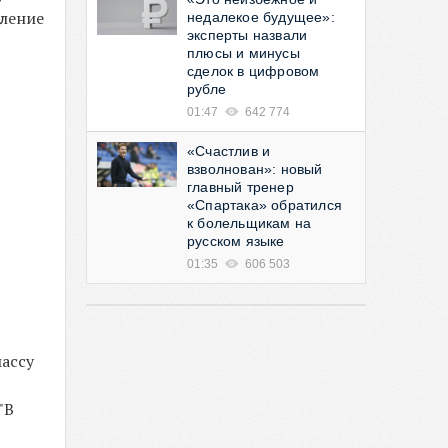
пление
недалекое будущее»:
эксперты назвали
плюсы и минусы
сделок в цифровом
рубле
01:47
642 774
«Счастлив и
взволнован»: новый
главный тренер
«Спартака» обратился
к болельщикам на
русском языке
01:35
606 503
массу
"В