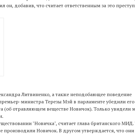
вил он, добавив, что считает ответственным за это престу
ександра Литвиненко, а также неподобающее поведение
премьер-министра Терезы Мэй в парламенте убедили его
та (об отравляющем веществе Новичок). Только увидели 
н.
ществовании "Новичка", считает глава британского МИД. 
не производили Новичок. В другом утверждается, что они