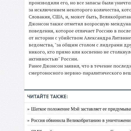
производили его, но все запасы были уничто
за исключением некоторого количества, кото
Словакия, США, и, может быть, Великобритан
Джонсон также отметил возросшую междунар
поведения, которое отличает Россию в после
от истории с убийством Александра Литвине
ведомства, "за общим столом с лидерами др
никого, кто прямо или косвенно не столкн
активностью" России.
Ранее Джонсон заявил, что в течение послед
смертоносного нервно-паралитического вещ
ЧИТАЙТЕ ТАКЖЕ:
» Шаткое положение Мэй заставляет ее придумыват
» Россия обвинила Великобританию в уничтожении