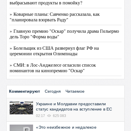
выбрасывают продукты в помойку?
» Коварные планы: Савченко рассказала, как
"планировала взорвать Раду"
» Главную премию "Оскар" получила драма Гильермо
дель Торо "Форма воды"
» Болельщик из США развернул флаг РФ на
церемонии открытия Олимпиады
» СМИ: в Лос-Анджелесе огласили список
номинантов на кинопремию "Оскар"
Комментируют
Сегодня
Читаемое
Украине и Молдавии предоставили
статус кандидатов на вступление в ЕС
02:17
625 083
«Это неизбежное и недалекое