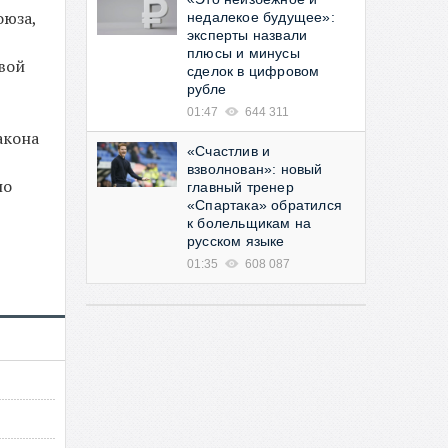
оюза,
недалекое будущее»:
эксперты назвали
плюсы и минусы
вой
сделок в цифровом
рубле
01:47
644 311
акона
«Счастлив и
взволнован»: новый
но
главный тренер
«Спартака» обратился
к болельщикам на
русском языке
01:35
608 087