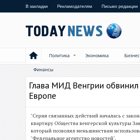
В закладки
Рекламодателям
Письмо редакции
Политика
Экономика
Бизнес
Финансы
Глава МИД Венгрии обвинил 
Европе
"Серия связанных действий началась с зако
квартиру Общества венгерской культуры Зака
который позволял меньшинствам использова
"Федеральное агентство новостей".