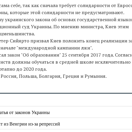
ама себе, так как сначала требует солидарности от Еврос
ны, которые этой солидарности не предусматривают.
ну украинского закона об основах государственной языко
уционный суд Украины. По мнению министра, Киев этим
ацменьшинства.
етер Сийярто призвал Киев положить конец реализации з
 начале "международной кампании лжи".
 закон "Об образовании" 25 сентября 2017 года. Соглас
нств должны обучаться в средней школе исключительно
этапно до 2020 года.
Россия, Польша, Болгария, Греция и Румыния.
атья от законов Украины
 из Венгрии из-за репрессий