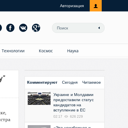
Авторизация
Технологии
Космос
Наука
у"
Комментируют
Сегодня
Читаемое
Украине и Молдавии
предоставили статус
кандидатов на
вступление в ЕС
ке,
02:17
626 229
истра
«Это неизбежное и