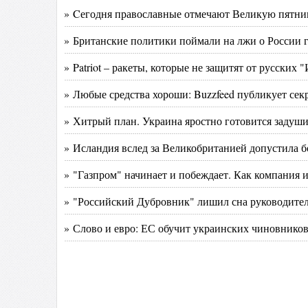
» Cегодня православные отмечают Великую пятни
» Британские политики поймали на лжи о России
» Patriot – ракеты, которые не защитят от русских
» Любые средства хороши: Buzzfeed публикует се
» Хитрый план. Украина яростно готовится задуш
» Исландия вслед за Великобританией допустила 
» "Газпром" начинает и побеждает. Как компания 
» "Российский Дубровник" лишил сна руководит
» Слово и евро: ЕС обучит украинских чиновников