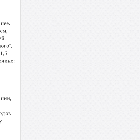
нее.
ем,
ей.
ого",
1,5
ичине:
ании,
ардов
у