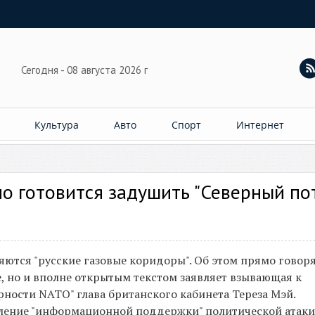
Сегодня - 08 августа 2026 г
Культура
Авто
Спорт
Интернет
но готовится задушить "Северный по
яются "русские газовые коридоры". Об этом прямо говор
е, но и вполне открытым текстом заявляет взывающая к
рности NATO" глава британского кабинета Тереза Мэй.
иление "информационной поддержки" политической атаки