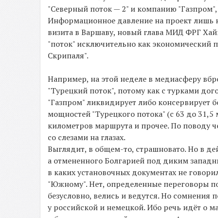
"Северный поток — 2" и компанию "Газпром"
Информационное давление на проект лишь на
визита в Варшаву, новый глава МИД ФРГ Хай
"поток" исключительно как экономический п
Скрипаля".
Например, на этой неделе в медиасферу вбро
"Турецкий поток", потому как с турками дог
"Газпром" ликвидирует либо консервирует 
мощностей "Турецкого потока" (с 63 до 31,5
километров маршрута и прочее. По поводу ч
со слезами на глазах.
Выглядит, в общем-то, страшновато. Но в дей
а отмененного Болгарией под диким западны
в каких установочных документах не говори
"Южному". Нет, определенные переговоры по 
безусловно, велись и ведутся. Но сомнения п
у российской и немецкой. Ибо речь идёт о м