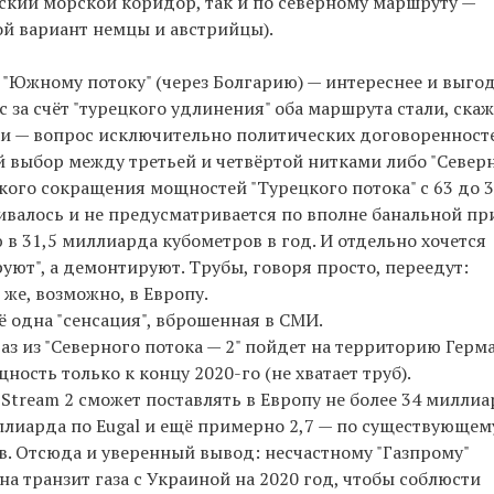
ский морской коридор, так и по северному маршруту —
ой вариант немцы и австрийцы).
 "Южному потоку" (через Болгарию) — интереснее и выгод
с за счёт "турецкого удлинения" оба маршрута стали, скаж
ки — вопрос исключительно политических договоренност
й выбор между третьей и четвёртой нитками либо "Северн
акого сокращения мощностей "Турецкого потока" с 63 до 3
валось и не предусматривается по вполне банальной пр
в 31,5 миллиарда кубометров в год. И отдельно хочется
руют", а демонтируют. Трубы, говоря просто, переедут:
 же, возможно, в Европу.
 одна "сенсация", вброшенная в СМИ.
газ из "Северного потока — 2" пойдет на территорию Герм
ость только к концу 2020-го (не хватает труб).
 Stream 2 сможет поставлять в Европу не более 34 милли
иллиарда по Eugal и ещё примерно 2,7 — по существующем
. Отсюда и уверенный вывод: несчастному "Газпрому"
а транзит газа с Украиной на 2020 год, чтобы соблюсти