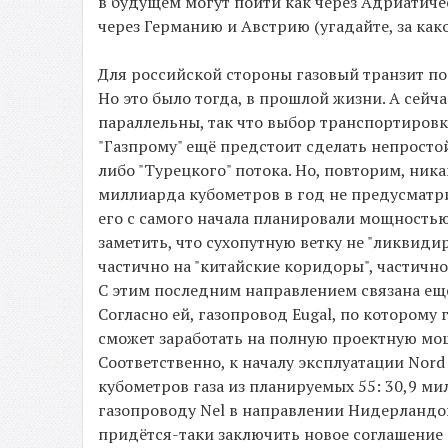
в будущем могут пойти как через Адриатиче
через Германию и Австрию (угадайте, за как
Для российской стороны газовый транзит по
Но это было тогда, в прошлой жизни. А сейча
параллельны, так что выбор транспортиров
"Газпрому" ещё предстоит сделать непросто
либо "Турецкого" потока. Но, повторим, ник
миллиарда кубометров в год не предусматри
его с самого начала планировали мощностью 
заметить, что сухопутную ветку не "ликвиди
частично на "китайские коридоры", частично
С этим последним направлением связана ещё
Согласно ей, газопровод Eugal, по которому 
сможет заработать на полную проектную мощн
Соответственно, к началу эксплуатации Nord
кубометров газа из планируемых 55: 30,9 м
газопроводу Nel в направлении Нидерландов
придётся-таки заключить новое соглашение н