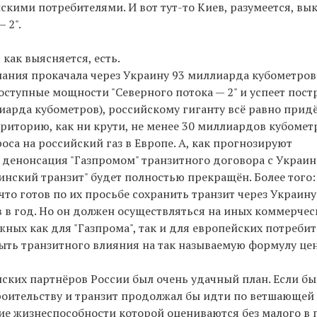
скими потребителями. И вот тут-то Киев, разумеется, вы
 2".
как выясняется, есть.
ания прокачала через Украину 93 миллиарда кубометров 
оступные мощности "Северного потока — 2" и успеет пост
лиарда кубометров), российскому гиганту всё равно прид
риторию, как ни крути, не менее 30 миллиардов кубомет
оса на российский газ в Европе. А, как прогнозируют
И денонсация "Газпромом" транзитного договора с Украи
аинский транзит" будет полностью прекращён. Более того:
что готов по их просьбе сохранить транзит через Украину
в в год. Но он должен осуществляться на иных коммерчес
жных как для "Газпрома", так и для европейских потреби
быть транзитного влияния на так называемую формулу цен
анских партнёров России был очень удачный план. Если бы
троительству и транзит продолжал бы идти по ветшающей
е жизнеспособности которой оцениваются без малого в 