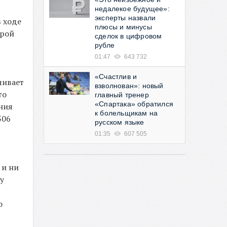
недалекое будущее»:
эксперты назвали
 ходе
плюсы и минусы
орой
сделок в цифровом
рубле
01:47
643 732
«Счастлив и
чивает
взволнован»: новый
то
главный тренер
«Спартака» обратился
ния
к болельщикам на
506
русском языке
01:35
607 505
 и ни
у
о