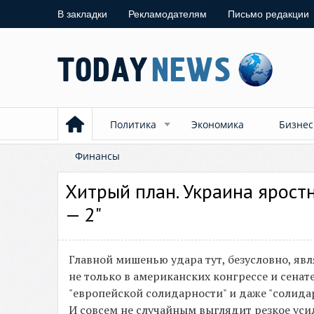
В закладки
Рекламодателям
Письмо редакции
Политика
Экономика
Бизнес
Финансы
Хитрый план. Украина ярост
— 2"
Главной мишенью удара тут, безусловно, явл
не только в американских конгрессе и сенат
"европейской солидарности" и даже "солида
И совсем не случайным выглядит резкое ус