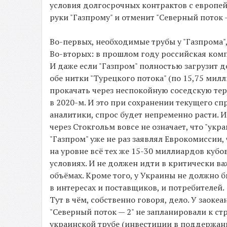
условия долгосрочных контрактов с европей
руки "Газпрому" и отменит "Северный поток —
Во-первых, необходимые трубы у "Газпрома", 
Во-вторых: в прошлом году российская комп
И даже если "Газпром" полностью загрузит д
обе нитки "Турецкого потока" (по 15,75 мил
прокачать через неспокойную соседскую тер
в 2020-м. И это при сохранении текущего спр
аналитики, спрос будет непременно расти. 
через Стокгольм вовсе не означает, что "укр
"Газпром" уже не раз заявлял Еврокомиссии, 
на уровне всё тех же 15-30 миллиардов кубо
условиях. И не должен идти в критически ва
объёмах. Кроме того, у Украины не должно 
в интересах и поставщиков, и потребителей.
Тут в чём, собственно говоря, дело. У заоке
"Северный поток — 2" не запланировали к с
украинской трубе (инвестиции в поддержани