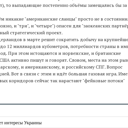
ет), то выпадающие постепенно объёмы замещались бы за 
ём никакие "американские сланцы" просто не в состоянии
жно, и "три", и "четыре") опасен для "заокеанских партнё
вный стратегический проект.
дерландов в марте решит сократить добычу на крупнейше
до 12 миллиардов кубометров, потребности страны в им
год. При этом истощаются и норвежские, и британские
 США активно пишут и говорят. Словом, места на этом ры
тарскому, и американскому, и российскому СПГ. Вопрос
ней. Вот в связи с этим и идёт большая газовая игра. Им
вых коридоров сейчас так нарастают "фейковые потоки"
яет интересы Украины