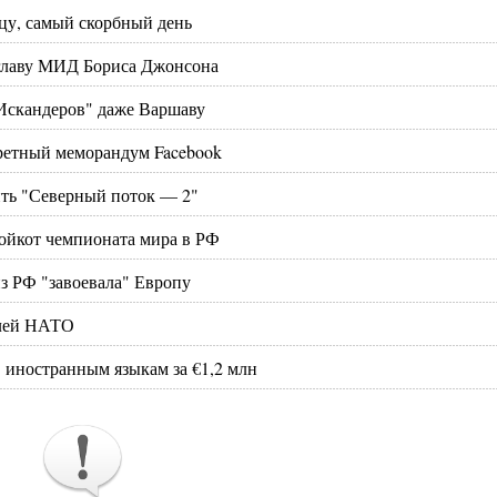
цу, самый скорбный день
 главу МИД Бориса Джонсона
 "Искандеров" даже Варшаву
кретный меморандум Facebook
ить "Северный поток — 2"
бойкот чемпионата мира в РФ
из РФ "завоевала" Европу
елей НАТО
 иностранным языкам за €1,2 млн