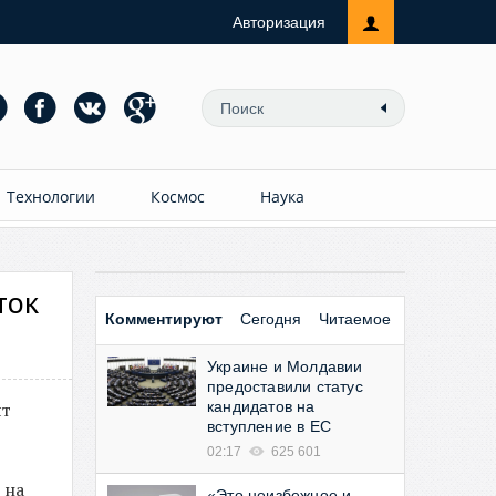
Авторизация
Технологии
Космос
Наука
ток
Комментируют
Сегодня
Читаемое
Украине и Молдавии
предоставили статус
ят
кандидатов на
вступление в ЕС
02:17
625 601
 на
«Это неизбежное и