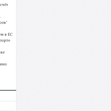
счёт
.
ров"
м в ЕС
порте
нке
енно