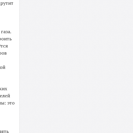
крутит
газа.
роить
ётся
ров
ной
ких
телей
ы: это
пять