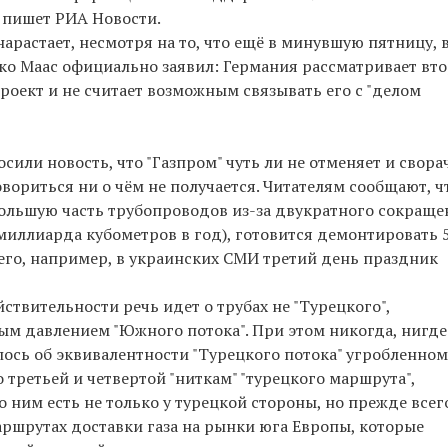
, пишет РИА Новости.
растает, несмотря на то, что ещё в минувшую пятницу, в
ко Маас официально заявил: Германия рассматривает вт
роект и не считает возможным связывать его с "делом
сили новость, что "Газпром" чуть ли не отменяет и свора
овориться ни о чём не получается. Читателям сообщают, ч
большую часть трубопроводов из-за двукратного сокраще
 миллиарда кубометров в год), готовится демонтировать 
его, например, в украинских СМИ третий день праздник
ствительности речь идет о трубах не "Турецкого",
м давлением "Южного потока". При этом никогда, нигде
лось об эквивалентности "Турецкого потока" угробленном
третьей и четвертой "ниткам" "турецкого маршрута",
о ним есть не только у турецкой стороны, но прежде всег
аршрутах доставки газа на рынки юга Европы, которые