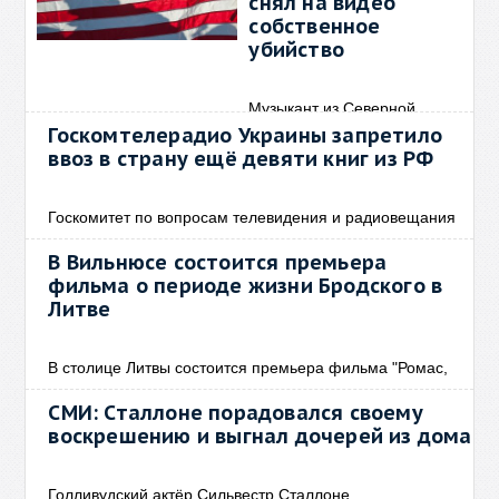
снял на видео
собственное
убийство
Музыкант из Северной
Каролины Прентис Робинсон
Госкомтелерадио Украины запретило
ввоз в страну ещё девяти книг из РФ
Госкомитет по вопросам телевидения и радиовещания
В Вильнюсе состоится премьера
фильма о периоде жизни Бродского в
Литве
В столице Литвы состоится премьера фильма "Ромас,
СМИ: Сталлоне порадовался своему
воскрешению и выгнал дочерей из дома
Голливудский актёр Сильвестр Сталлоне