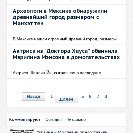
Археологи в Мексике обнаружили
древнейший город размером с
Манхэттен
В Мексике нашли огромный древний город, размеры
Актриса из "Доктора Хауса" обвинила
Мэрилина Мэнсона в домогательствах
Актриса Шарлин Йи, сыгравшая в последнем —
Назад
1
2
3
4
5
6
7
8
Далее
Комментируют
Сегодня
Читаемое
Украине и Молдавии предоставили