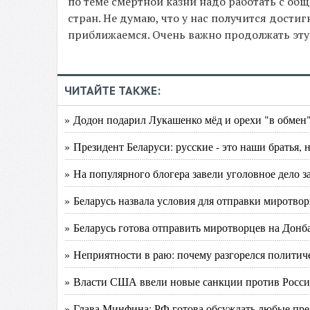
по теме смертной казни надо работать с об
стран. Не думаю, что у нас получится дости
приближаемся. Очень важно продолжать эту 
ЧИТАЙТЕ ТАКЖЕ:
» Додон подарил Лукашенко мёд и орехи "в обмен"
» Президент Беларуси: русские - это наши братья, 
» На популярного блогера завели уголовное дело 
» Беларусь назвала условия для отправки миротв
» Беларусь готова отправить миротворцев на Донб
» Неприятности в раю: почему разгорелся политич
» Власти США ввели новые санкции против России
» Глава Минфина: РФ готова обсуждать любые пр