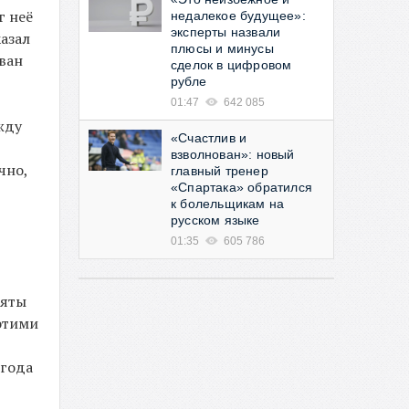
г неё
недалекое будущее»:
эксперты назвали
казал
плюсы и минусы
ован
сделок в цифровом
рубле
01:47
642 085
жду
«Счастлив и
взволнован»: новый
чно,
главный тренер
«Спартака» обратился
к болельщикам на
русском языке
01:35
605 786
няты
этими
 года