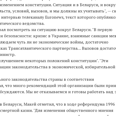
менением конституции. Ситуация и в Беларуси, и вокру
ьств, условий, вызовов, и мы должны их учитывать", — с
 интервью телеканалу Euronews, текст которого опублик
итического ведомства.
звал посмотреть на ситуацию вокруг Беларуси. "В первую
 и безопасности: кризис в Украине, взаимные санкции ме
блюдаем чуть ли не экономические войны, достаточно
ках Трансатлантического партнерства… Вызовов достато
министр.
улучшением некоторых положений конституции". "Эти
ации законодательства в экономической, избирательной
ьного законодательства страны в соответствии
л, что много рекомендаций этой организации были при
бсуждаются. Мы не отказываемся и готовы работать над 
в Беларуси, Макей отметил, что в ходе референдума 1996
смертной казни. "Для изменения общественного мнения