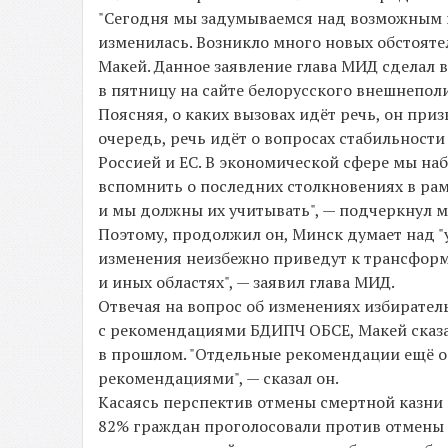
"Сегодня мы задумываемся над возможным из
изменилась. Возникло много новых обстоятел
Макей. Данное заявление глава МИД сделал в
в пятницу на сайте белорусского внешнепол
Поясняя, о каких вызовах идёт речь, он при
очередь, речь идёт о вопросах стабильности
Россией и ЕС. В экономической сфере мы на
вспомнить о последних столкновениях в рам
и мы должны их учитывать", — подчеркнул 
Поэтому, продолжил он, Минск думает над "
изменения неизбежно приведут к трансформ
и иных областях", — заявил глава МИД.
Отвечая на вопрос об изменениях избирател
с рекомендациями БДИПЧ ОБСЕ, Макей сказа
в прошлом. "Отдельные рекомендации ещё о
рекомендациями", — сказал он.
Касаясь перспектив отмены смертной казни 
82% граждан проголосовали против отмены 