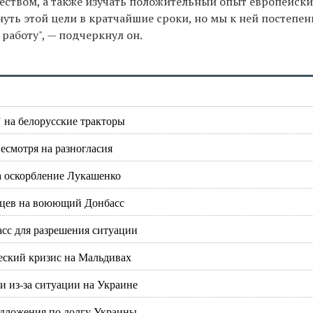
ществом, а также изучать положительный опыт европейски
гнуть этой цели в кратчайшие сроки, но мы к ней постепен
работу", — подчеркнул он.
 на белорусские тракторы
несмотря на разногласия
за оскорбление Лукашенко
орцев на воюющий Донбасс
асс для разрешения ситуации
еский кризис на Мальдивах
 из-за ситуации на Украине
едложения по долгу Украины