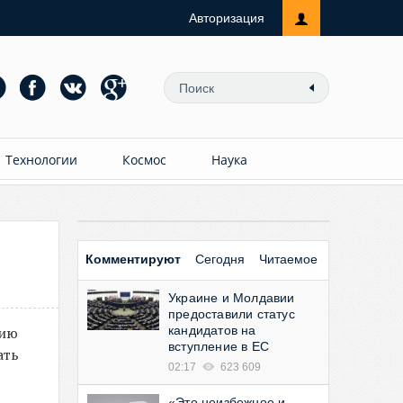
Авторизация
Технологии
Космос
Наука
Комментируют
Сегодня
Читаемое
Украине и Молдавии
предоставили статус
нию
кандидатов на
вступление в ЕС
ать
02:17
623 609
«Это неизбежное и