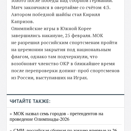
золото после победы над сборной Германии.
Матч закончился в овертайме со счётом 4:3.
Автором победной шайбы стал Кирилл
Капризов.
Олимпийские игры в Южной Корее
завершились накануне, 25 февраля. МОК
не разрешил российским спортсменам пройти
на церемонии закрытия под национальным
флагом, однако там подчеркнули, что
возобновят членство ОКР в ближайшее время
после перепроверки допинг-проб спортсменов
из России, выступавших на Играх.
ЧИТАЙТЕ ТАКЖЕ:
» МОК назвал семь городов - претендентов на
проведение Олимпиады-2026
» СМИ: российская сборная по хоккею впервые за 26