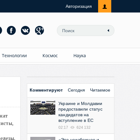
Авторизация
Технологии
Космос
Наука
Комментируют
Сегодня
Читаемое
Украине и Молдавии
предоставили статус
жат
кандидатов на
вступление в ЕС
исты,
02:17
624 132
елезы,
«Это неизбежное и