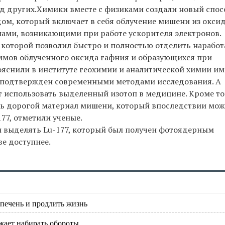
яд других.Химики вместе с физиками создали новый спос
м, который включает в себя облучение мишени из окси
ами, возникающими при работе ускорителя электронов.
, которой позволил быстро и полностью отделить нарабо
аммов облученного оксида гафния и образующихся при
ояснили в институте геохимии и аналитической химии и
и подтвержден современными методами исследования. А
ит использовать выделенный изотоп в медицине. Кроме то
ть дорогой материал мишени, который впоследствии мо
77, отметили ученые.
и выделять Lu-177, который был получен фотоядерным
ве доступнее.
 печень и продлить жизнь
жает набирать обороты