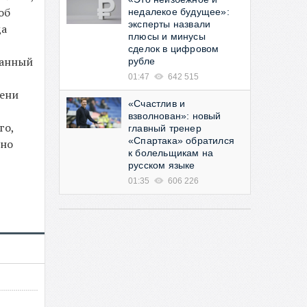
об
недалекое будущее»:
эксперты назвали
да
плюсы и минусы
сделок в цифровом
танный
рубле
01:47
642 515
мени
«Счастлив и
взволнован»: новый
го,
главный тренер
«Спартака» обратился
жно
к болельщикам на
русском языке
01:35
606 226