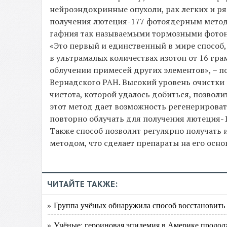
нейроэндокринные опухоли, рак легких и р
получения лютеция-177 фотоядерным методо
гафния так называемыми тормозными фотон
«Это первый и единственный в мире способ
в ультрамалых количествах изотоп от 16 гр
облучении примесей других элементов», – п
Вернадского РАН. Высокий уровень очистк
чистота, которой удалось добиться, позвол
этот метод дает возможность регенерирова
повторно облучать для получения лютеция-1
Также способ позволит регулярно получать 
методом, что сделает препараты на его осно
ЧИТАЙТЕ ТАКЖЕ:
» Группа учёных обнаружила способ восстановить
» Учёные: героиновая эпидемия в Америке продол