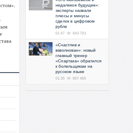
стом».
недалекое будущее»:
эксперты назвали
плюсы и минусы
в
сделок в цифровом
ным
рубле
е
01:47
643 703
става
«Счастлив и
взволнован»: новый
главный тренер
«Спартака» обратился
к болельщикам на
русском языке
01:35
607 465