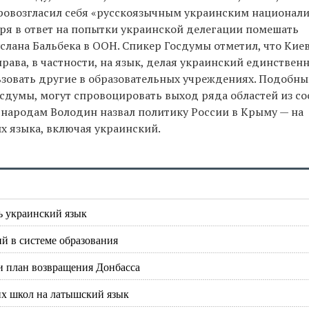
 провозгласил себя «русскоязычным украинским национали
ря в ответ на попытки украинской делегации помешать
лана Бальбека в ООН. Спикер Госдумы отметил, что Кие
рава, в частности, на язык, делая украинский единствен
зовать другие в образовательных учреждениях. Подобны
сдумы, могут спровоцировать выход ряда областей из со
народам Володин назвал политику России в Крыму — на
х языка, включая украинский.
ь украинский язык
й в системе образования‍
 план возвращения Донбасса
их школ на латышский язык