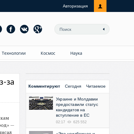
Авторизация
Технологии
Космос
Наука
з-за
Комментируют
Сегодня
Читаемое
Украине и Молдавии
предоставили статус
кандидатов на
вступление в ЕС
икам
02:17
625 552
род» —
писал
«Это неизбежное и