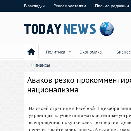
В закладки
Рекламодателям
Письмо редакции
Политика
Экономика
Бизнес
Финансы
Аваков резко прокомментиро
национализма
На своей странице в Facebook 1 декабря ми
украинцам «лучше понимать истинные устре
всепрощения, покупки электроэнергии, деш
перечитывайте володиных… А если не доходит 