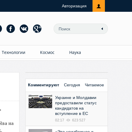
Авторизация
Технологии
Космос
Наука
Комментируют
Сегодня
Читаемое
Украине и Молдавии
предоставили статус
ь
кандидатов на
вступление в ЕС
02:17
623 527
Ява на
.
«Это неизбежное и