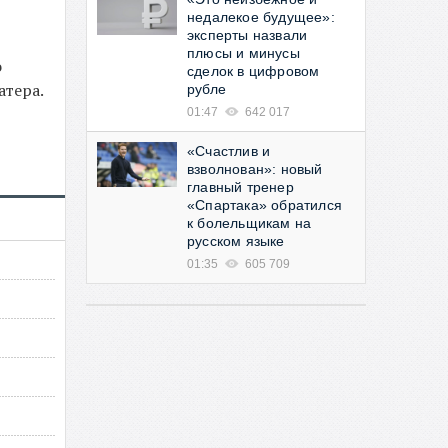
недалекое будущее»:
эксперты назвали
плюсы и минусы
о
сделок в цифровом
атера.
рубле
01:47
642 017
«Счастлив и
взволнован»: новый
главный тренер
«Спартака» обратился
к болельщикам на
русском языке
01:35
605 709