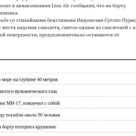
озже в авиакомпании Lion Air сообщили, что на борту
экипажа.
рьбе со стихийными бедствиями Индонезии Сутопо Пурв
 места падения самолета, снятое одним из спасателей с к
ной поверхности, предположительно оставшееся от
 море на глубине 40 метров
витого вулканического газа
ии MH-17, покончил с собой
ду погибли около 50 человек
на борту потерпел крушение