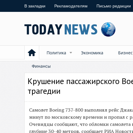
В закладки
Рекламодателям
Письмо редакции
Политика
Экономика
Бизнес
Финансы
Крушение пассажирского Boe
трагедии
Самолет Boeing 737-800 выполнял рейс Джака
минут по московскому времени и пропал с р
Очевидцы сообщают, что обломки самолета н
глубине 30-40 метров, сообщает РИА Новости