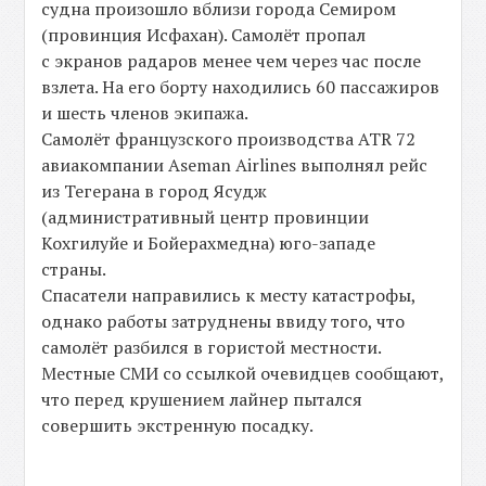
судна произошло вблизи города Семиром
(провинция Исфахан). Самолёт пропал
с экранов радаров менее чем через час после
взлета. На его борту находились 60 пассажиров
и шесть членов экипажа.
Самолёт французского производства ATR 72
авиакомпании Aseman Airlines выполнял рейс
из Тегерана в город Ясудж
(административный центр провинции
Кохгилуйе и Бойерахмедна) юго-западе
страны.
Спасатели направились к месту катастрофы,
однако работы затруднены ввиду того, что
самолёт разбился в гористой местности.
Местные СМИ со ссылкой очевидцев сообщают,
что перед крушением лайнер пытался
совершить экстренную посадку.