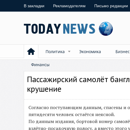
В закладки
Рекламодателям
Письмо редакции
Политика
Экономика
Бизнес
Финансы
Пассажирский самолёт банг
крушение
Согласно поступающим данным, спасены и о
пятидесяти человек остаётся неясной.
По данным издания, бортовой номер самолёта
взлётно-посадочную полосу, а вместо этого у