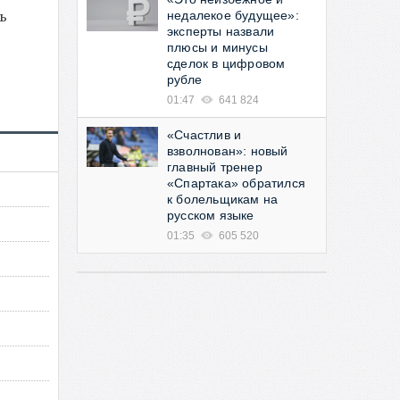
ь
недалекое будущее»:
эксперты назвали
плюсы и минусы
сделок в цифровом
рубле
01:47
641 824
«Счастлив и
взволнован»: новый
главный тренер
«Спартака» обратился
к болельщикам на
русском языке
01:35
605 520