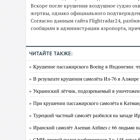
Вскоре после крушения воздушное судно охва
жертвы, однако официального подтверждени
Согласно данным сайта Flightradar24, разбил
сообщили в администрации аэропорта, причи
ЧИТАЙТЕ ТАКЖЕ:
» Крушение пассажирского Boeing в Индонезии: чт
» В результате крушения самолёта Ил-76 в Алжире
» Украинский лётчик, подозреваемый в уничтожен
» При крушении пассажирского самолёта в Катман
» Турецкий частный самолёт разбился на западе Ир
» Иранский самолёт Aseman Airlines с 66 людьми 
» СМИ: второй пилот разбившегося Ан-148 летал 